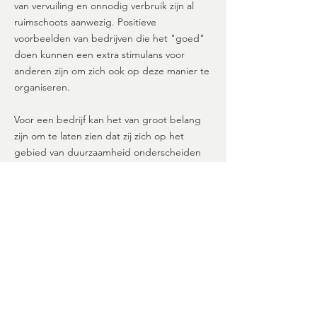
van vervuiling en onnodig verbruik zijn al
ruimschoots aanwezig. Positieve
voorbeelden van bedrijven die het "goed"
doen kunnen een extra stimulans voor
anderen zijn om zich ook op deze manier te
organiseren.
Voor een bedrijf kan het van groot belang
zijn om te laten zien dat zij zich op het
gebied van duurzaamheid onderscheiden
van anderen. De gemaakte beelden kunnen
gebruikt worden voor een website,
marketingmateriaal of bijvoorbeeld in een
MVO rapportage.
Een fotoserie over dit onderwerp is nooit
een standaardserie. Het gaat hier altijd over
maatwerk. Ik probeer, mede vanuit mijn
ervaring in het bedrijfsleven mee te denken
over de vraag wat de inhoud en de vorm